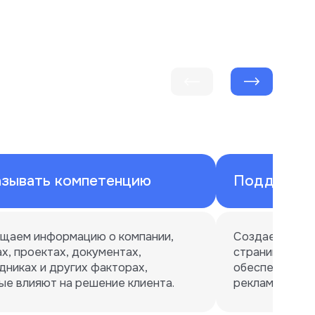
зывать компетенцию
Поддержив
щаем информацию о компании, 
Создаем отде
х, проектах, документах, 
страницы, под
дниках и других факторах, 
обеспечиваем 
ые влияют на решение клиента.
рекламного тр