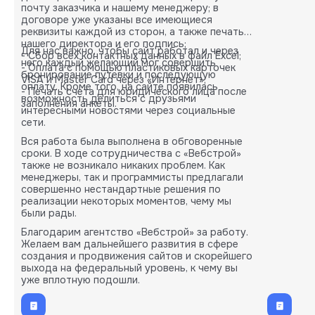
почту заказчика и нашему менеджеру; в
договоре уже указаны все имеющиеся
реквизиты каждой из сторон, а также печать
нашего директора и его подпись;
Для нас важно, чтобы сайт работал и через
- Сбор всех контактных данных в файл Excel;
него каждый желающий мог совершить
- Оплата с помощью пластиковых карточек
бронирование путевки и последующую
VISA и Master Card через «Интернет»;
оплату. Кроме того, на сайте появилась
- Печать счета для юридического лица после
возможность делиться с друзьями
заполнения анкеты.
интересными новостями через социальные
сети.
Вся работа была выполнена в обговоренные
сроки. В ходе сотрудничества с «Вебстрой»
также не возникало никаких проблем. Как
менеджеры, так и программисты предлагали
совершенно нестандартные решения по
реализации некоторых моментов, чему мы
были рады.
Благодарим агентство «Вебстрой» за работу.
Желаем вам дальнейшего развития в сфере
создания и продвижения сайтов и скорейшего
выхода на федеральный уровень, к чему вы
уже вплотную подошли.