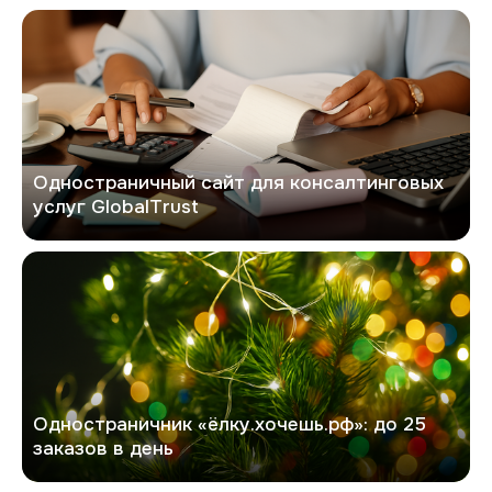
GlobalTrust
Одностраничный сайт для консалтинговых
услуг GlobalTrust
Хочешь елку
Одностраничник «ёлку.хочешь.рф»: до 25
заказов в день