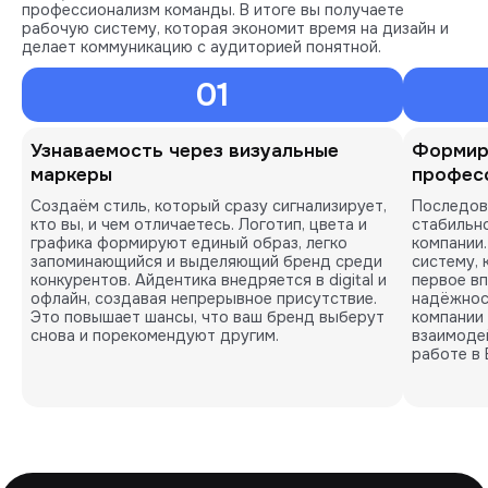
профессионализм команды. В итоге вы получаете
рабочую систему, которая экономит время на дизайн и
делает коммуникацию с аудиторией понятной.
01
Узнаваемость через визуальные
Формир
маркеры
профес
Создаём стиль, который сразу сигнализирует,
Последов
кто вы, и чем отличаетесь. Логотип, цвета и
стабильно
графика формируют единый образ, легко
компании
запоминающийся и выделяющий бренд среди
систему,
конкурентов. Айдентика внедряется в digital и
первое в
офлайн, создавая непрерывное присутствие.
надёжнос
Это повышает шансы, что ваш бренд выберут
компании 
снова и порекомендуют другим.
взаимоде
работе в 