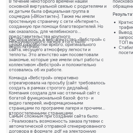
В течение некоторого времени нашей
поисково
основной виртуальной связью с родителями и
обращени
их детьми была официальная группа в
Результа
соцмедиа («ВКонтакте»). Также мы имели
простенькую страничку с сети «Интернет»,
Кратн
созданную при помощи благотворителей. Но
трафик
как оказалось, для челябинского
Вывод
представительства крупного
запрос
Мы обратились в веб-агентство «Вебстрой» с
международного лагеря этого было
ТОП вы
целью разработки яркого, оригинального
недостаточно.
Стабил
сайта, несущего атмосферу легкости и
посети
теплоты. Это агентство нам посоветовали
карты.
знакомые, которые уже имели опыт работы с
коллективом «Вебстрой» и положительно
отозвались об их работе.
Команда «Вебстрой» оперативно
отреагировала на просьбу (сайт требовалось
создать в рамках строгого дедлайна).
Компания создала для нас отличный сайт с
богатой функциональной базой: фото- и
видео галереей, информационными
страницами по программе лагеря и прочими
второстепенными страницами.
Самым сложным при создании сайта было:
- Реализовать возможность заказа путевки с
автоматической отправкой сгенерированного
договора в формате .pdf на электронную