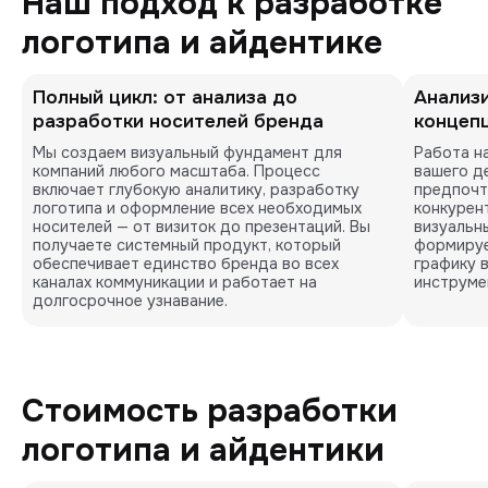
Наш подход к разработке
логотипа и айдентике
Полный цикл: от анализа до
Анализ
разработки носителей бренда
концеп
Мы создаем визуальный фундамент для 
Работа н
компаний любого масштаба. Процесс 
вашего де
включает глубокую аналитику, разработку 
предпочт
логотипа и оформление всех необходимых 
конкурент
носителей — от визиток до презентаций. Вы 
визуальны
получаете системный продукт, который 
формируе
обеспечивает единство бренда во всех 
графику 
каналах коммуникации и работает на 
инструме
долгосрочное узнавание.
Стоимость разработки
логотипа и айдентики