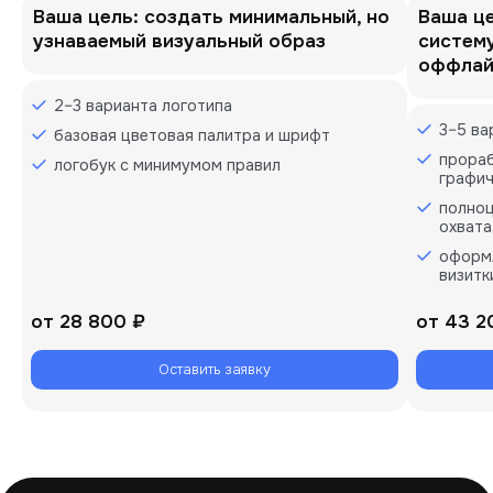
Ваша цель: создать минимальный, но
Ваша ц
узнаваемый визуальный образ
систему
оффлай
2–3 варианта логотипа
3–5 ва
базовая цветовая палитра и шрифт
прораб
логобук с минимумом правил
графич
полноц
охвата
оформл
визитк
от
28 800 ₽
от
43 2
Оставить заявку