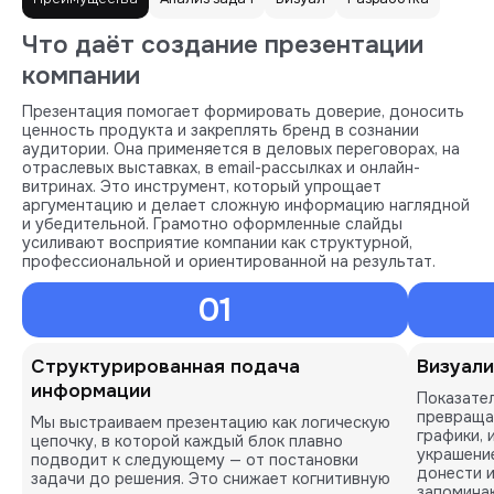
Что даёт создание презентации
компании
Презентация помогает формировать доверие, доносить
ценность продукта и закреплять бренд в сознании
аудитории. Она применяется в деловых переговорах, на
отраслевых выставках, в email-рассылках и онлайн-
витринах. Это инструмент, который упрощает
аргументацию и делает сложную информацию наглядной
и убедительной. Грамотно оформленные слайды
усиливают восприятие компании как структурной,
профессиональной и ориентированной на результат.
01
Структурированная подача
Визуали
информации
Показател
превращае
Мы выстраиваем презентацию как логическую
графики, 
цепочку, в которой каждый блок плавно
украшени
подводит к следующему — от постановки
донести 
задачи до решения. Это снижает когнитивную
запомина