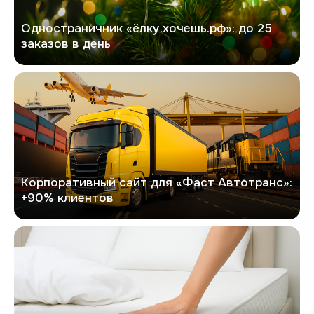
Одностраничник «ёлку.хочешь.рф»: до 25
заказов в день
Фаст Автотранс
Корпоративный сайт для «Фаст Автотранс»:
+90% клиентов
Персона