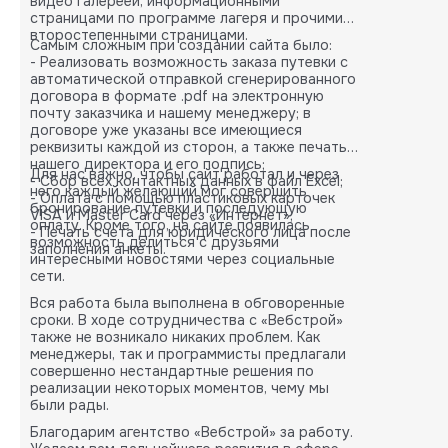
видео галереей, информационными
страницами по программе лагеря и прочими
второстепенными страницами.
Самым сложным при создании сайта было:
- Реализовать возможность заказа путевки с
автоматической отправкой сгенерированного
договора в формате .pdf на электронную
почту заказчика и нашему менеджеру; в
договоре уже указаны все имеющиеся
реквизиты каждой из сторон, а также печать
нашего директора и его подпись;
Для нас важно, чтобы сайт работал и через
- Сбор всех контактных данных в файл Excel;
него каждый желающий мог совершить
- Оплата с помощью пластиковых карточек
бронирование путевки и последующую
VISA и Master Card через «Интернет»;
оплату. Кроме того, на сайте появилась
- Печать счета для юридического лица после
возможность делиться с друзьями
заполнения анкеты.
интересными новостями через социальные
сети.
Вся работа была выполнена в обговоренные
сроки. В ходе сотрудничества с «Вебстрой»
также не возникало никаких проблем. Как
менеджеры, так и программисты предлагали
совершенно нестандартные решения по
реализации некоторых моментов, чему мы
были рады.
Благодарим агентство «Вебстрой» за работу.