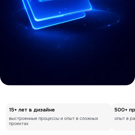
15+ лет в дизайне
500+ п
выстроенные процессы и опыт в сложных 
опыт в р
проектах