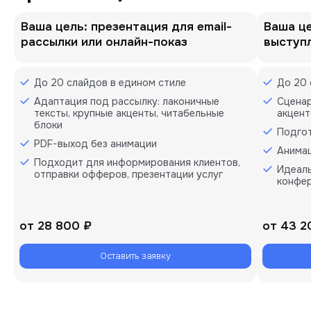
Ваша цель: презентация для email-
Ваша це
рассылки или онлайн-показ
выступл
До 20 слайдов в едином стиле
До 20 
Адаптация под рассылку: лаконичные
Сценар
тексты, крупные акценты, читабельные
акцент
блоки
Подгот
PDF-выход без анимации
Анимац
Подходит для информирования клиентов,
Идеаль
отправки офферов, презентации услуг
конфер
от
28 800 ₽
от
43 2
Оставить заявку