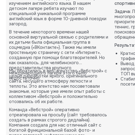
изучением английского языка. В нашем
спортивн
детском лагере ребята изучают по
Задача:
Л
специальной уникальной программе
многопро
английский язык в форме 10-дневной поездки
приорите
загород.
теннис, 
В течение некоторого времени нашей
поисково
основной виртуальной связью с родителями и
обращени
их детьми была официальная группа в
Результа
соцмедиа («ВКонтакте»). Также мы имели
простенькую страничку с сети «Интернет»,
Кратн
созданную при помощи благотворителей. Но
трафик
как оказалось, для челябинского
Вывод
представительства крупного
запрос
Мы обратились в веб-агентство «Вебстрой» с
международного лагеря этого было
ТОП вы
целью разработки яркого, оригинального
недостаточно.
Стабил
сайта, несущего атмосферу легкости и
посети
теплоты. Это агентство нам посоветовали
карты.
знакомые, которые уже имели опыт работы с
коллективом «Вебстрой» и положительно
отозвались об их работе.
Команда «Вебстрой» оперативно
отреагировала на просьбу (сайт требовалось
создать в рамках строгого дедлайна).
Компания создала для нас отличный сайт с
богатой функциональной базой: фото- и