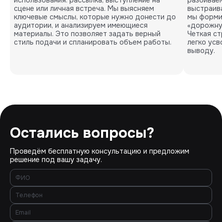
использования: рассылка, выступление на
разбивае
сцене или личная встреча. Мы выясняем
выстраив
ключевые смыслы, которые нужно донести до
мы форми
аудитории, и анализируем имеющиеся
«дорожну
материалы. Это позволяет задать верный
Четкая ст
стиль подачи и спланировать объем работы.
легко ус
выводу.
Остались вопросы?
Проведём бесплатную консультацию и предложим
решение под вашу задачу.