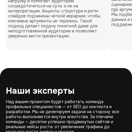
нагрузку и помогает аудитории
сценариях
сосредоточиться на сути, а не на
где аргу
интерпретации. Акценты, структура и ритм
Мы подби
слайдов подчинены чёткой иерархии, чтобы
данных и 
ключевые аргументы не терялись. Такой
поддержк
подход делает подачу понятной даже для
неподготовленной аудитории и позволяет
уверенно вести презентацию.
Наши эксперты
Над вашим проектом будет работать команда
профильных специалистов — от SEO до контента и
разработки. Мы не делегируем задачи на сторону: все
работы выполняются внутри агентства. За плечами
команды — десятки успешно продвинутых сайтов и
реальные кейсы роста: от увеличения трафика до
кратного роста заявок и продаж.