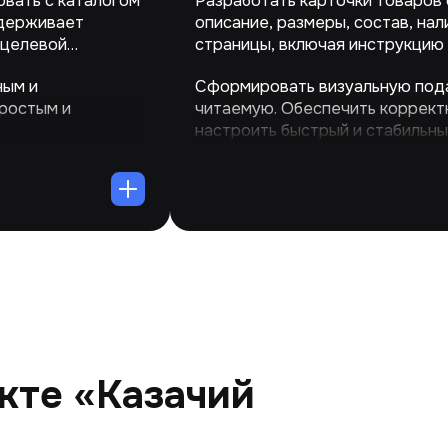
вать с каталогом
Разработать карточки товаров 
ддерживает
описание, размеры, состав, на
 целевой
страницы, включая инструкцию 
ным и
Сформировать визуальную пода
простым и
читаемую. Обеспечить коррект
настроить быстрый и стабильны
кте «Казачий