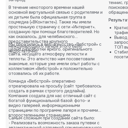
теннис, 
В течение некоторого времени нашей
поисково
основной виртуальной связью с родителями и
обращени
их детьми была официальная группа в
Результа
соцмедиа («ВКонтакте»). Также мы имели
простенькую страничку с сети «Интернет»,
Кратн
созданную при помощи благотворителей. Но
трафик
как оказалось, для челябинского
Вывод
представительства крупного
запрос
Мы обратились в веб-агентство «Вебстрой» с
международного лагеря этого было
ТОП вы
целью разработки яркого, оригинального
недостаточно.
Стабил
сайта, несущего атмосферу легкости и
посети
теплоты. Это агентство нам посоветовали
карты.
знакомые, которые уже имели опыт работы с
коллективом «Вебстрой» и положительно
отозвались об их работе.
Команда «Вебстрой» оперативно
отреагировала на просьбу (сайт требовалось
создать в рамках строгого дедлайна).
Компания создала для нас отличный сайт с
богатой функциональной базой: фото- и
видео галереей, информационными
страницами по программе лагеря и прочими
второстепенными страницами.
Самым сложным при создании сайта было:
- Реализовать возможность заказа путевки с
автоматической отправкой сгенерированного