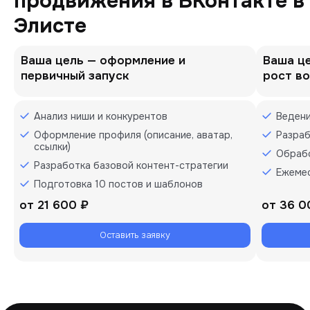
продвижения в ВКонтакте в
Элисте
Ваша цель — оформление и
Ваша це
первичный запуск
рост в
Анализ ниши и конкурентов
Ведени
Оформление профиля (описание, аватар,
Разраб
ссылки)
Обрабо
Разработка базовой контент-стратегии
Ежемес
Подготовка 10 постов и шаблонов
от
21 600 ₽
от
36 0
Оставить заявку