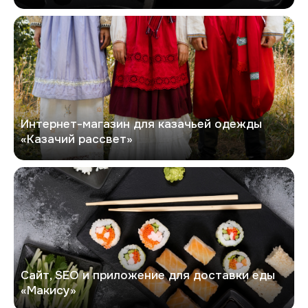
Казачий рассвет
Интернет-магазин для казачьей одежды
«Казачий рассвет»
Макису
Сайт, SEO и приложение для доставки еды
«Макису»