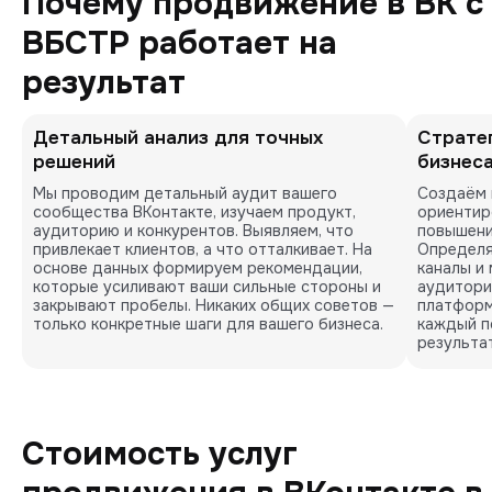
Почему продвижение в ВК с
ВБСТР работает на
результат
Детальный анализ для точных
Стратег
решений
бизнес
Мы проводим детальный аудит вашего 
Создаём 
сообщества ВКонтакте, изучаем продукт, 
ориентиро
аудиторию и конкурентов. Выявляем, что 
повышени
привлекает клиентов, а что отталкивает. На 
Определя
основе данных формируем рекомендации, 
каналы и 
которые усиливают ваши сильные стороны и 
аудитори
закрывают пробелы. Никаких общих советов — 
платформ
только конкретные шаги для вашего бизнеса.
каждый по
результат
Стоимость услуг