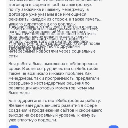
договора в формате .pdf на электронную
почту заказчика и нашему менеджеру; в
договоре уже указаны все имеющиеся
реквизиты каждой из сторон, а также печать
нашего директора и его подпись;
Для нас важно, чтобы сайт работал и через
- Сбор всех контактных данных в файл Excel;
него каждый желающий мог совершить
- Оплата с помощью пластиковых карточек
бронирование путевки и последующую
VISA и Master Card через «Интернет»;
оплату. Кроме того, на сайте появилась
- Печать счета для юридического лица после
возможность делиться с друзьями
заполнения анкеты.
интересными новостями через социальные
сети.
Вся работа была выполнена в обговоренные
сроки. В ходе сотрудничества с «Вебстрой»
также не возникало никаких проблем. Как
менеджеры, так и программисты предлагали
совершенно нестандартные решения по
реализации некоторых моментов, чему мы
были рады.
Благодарим агентство «Вебстрой» за работу.
Желаем вам дальнейшего развития в сфере
создания и продвижения сайтов и скорейшего
выхода на федеральный уровень, к чему вы
уже вплотную подошли.