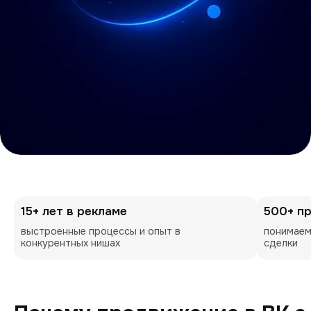
15+ лет в рекламе
500+ п
выстроенные процессы и опыт в 
понимаем
конкурентных нишах
сделки