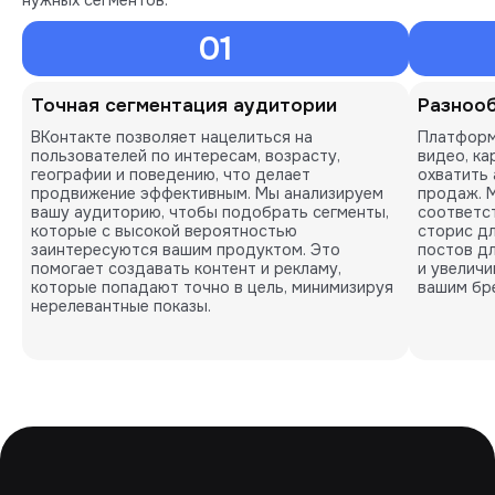
нужных сегментов.
01
Точная сегментация аудитории
Разноо
ВКонтакте позволяет нацелиться на
Платформ
пользователей по интересам, возрасту,
видео, ка
географии и поведению, что делает
охватить 
продвижение эффективным. Мы анализируем
продаж. 
вашу аудиторию, чтобы подобрать сегменты,
соответс
которые с высокой вероятностью
сторис д
заинтересуются вашим продуктом. Это
постов дл
помогает создавать контент и рекламу,
и увеличи
которые попадают точно в цель, минимизируя
вашим бр
нерелевантные показы.