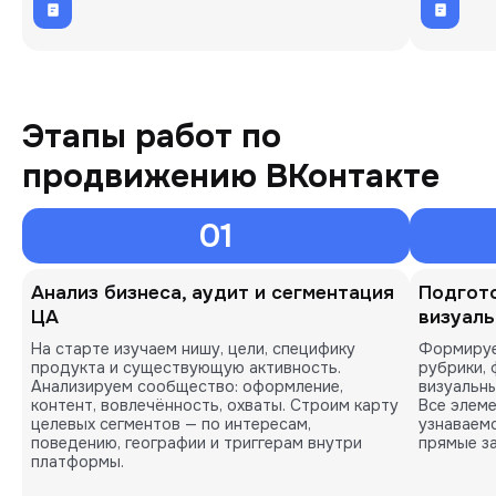
Этапы работ по
продвижению ВКонтакте
01
Анализ бизнеса, аудит и сегментация
Подгото
ЦА
визуаль
На старте изучаем нишу, цели, специфику
Формируе
продукта и существующую активность.
рубрики,
Анализируем сообщество: оформление,
визуальны
контент, вовлечённость, охваты. Строим карту
Все элеме
целевых сегментов — по интересам,
узнаваемо
поведению, географии и триггерам внутри
прямые за
платформы.