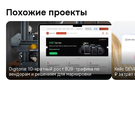
Похожие проекты
Digitoria: 10-кратный рост B2B-трафика по
Кейс DEVA
вендорам и решениям для маркировки
₽ затрат 