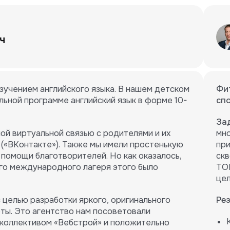
ч
изучением английского языка. В нашем детском
Фи
льной программе английский язык в форме 10-
сп
За
ой виртуальной связью с родителями и их
мно
 («ВКонтакте»). Также мы имели простенькую
при
 помощи благотворителей. Но как оказалось,
скв
го международного лагеря этого было
ТОП
це
 целью разработки яркого, оригинального
Ре
ты. Это агентство нам посоветовали
 коллективом «Вебстрой» и положительно