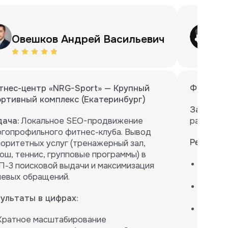
Овешков Андрей Васильевич
Ме
тнес-центр «NRG-Sport» — Крупный
Фрукт96 
ортивный комплекс (Екатеринбург)
Задача:
Р
дача:
Локальное SEO-продвижение
расширен
гопрофильного фитнес-клуба. Вывод
Результа
оритетных услуг (тренажерный зал,
ош, теннис, групповые программы) в
Спроек
-3 поисковой выдачи и максимизация
визуал
левых обращений.
Внедре
страни
зультаты в цифрах:
Проект
Кратное масштабирование
максим