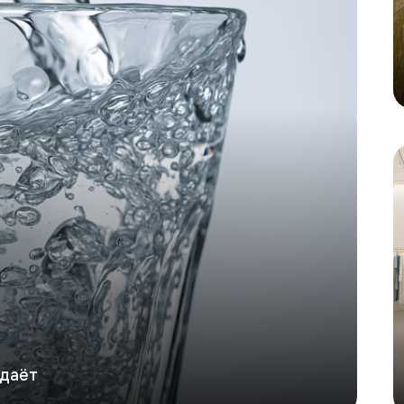
С
одаёт