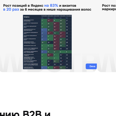
нию B2B и