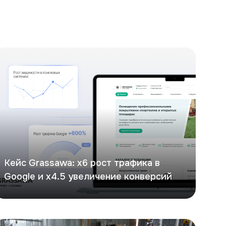
ейс: х6 рост трафика в Google и х4.5 увеличение конвер
Кейс Grassawa: х6 рост трафика в
Google и х4.5 увеличение конверсий
itON