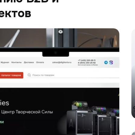
ектов
К
P