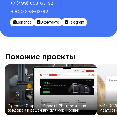
+7 (499) 653-63-92
8 800 333-63-92
Behance
Вконтакте
Telegram
Похожие проекты
Digitoria: 10-кратный рост B2B-трафика по
Кейс DEVA
вендорам и решениям для маркировки
₽ затрат 