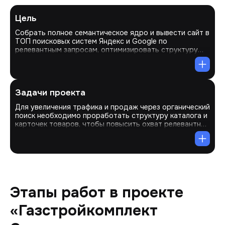
Цель
Собрать полное семантическое ядро и вывести сайт в
ТОП поисковых систем Яндекс и Google по
релевантным запросам, оптимизировать структуру
каталога и карточек товаров для повышения
удобства, улучшить контент для увеличения
конверсии, повысить внутренний ссылочный вес
ключевых страниц и обеспечить регулярное
Задачи проекта
обновление информации для поддержания
актуальности и роста трафика.
Для увеличения трафика и продаж через органический
поиск необходимо проработать структуру каталога и
карточек товаров, чтобы повысить охват релевантных
запросов, добавить оптимизированный контент,
изображения и техническую документацию, чтобы
улучшить видимость в поиске и привлечь новых
клиентов, а также устранить недостатки внутренней
оптимизации, чтобы повысить эффективность сайта в
условиях конкуренции на рынке ГСМ и комплектующих.
Этапы работ в проекте
«Газстройкомплект